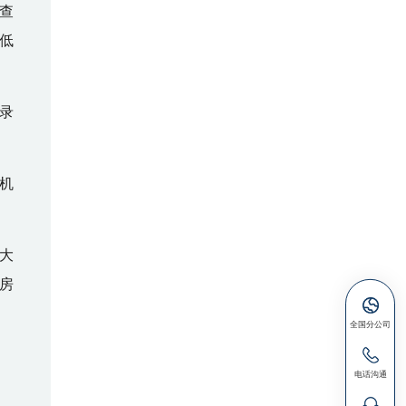
查
低
录
机
大
房