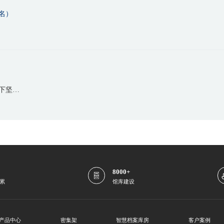
名）
智慧档案库房一体化平台，为库房安全高效管理打下坚实基础！
8000+
累
馆库建设
产品中心
密集架
智慧档案库房
客户案例