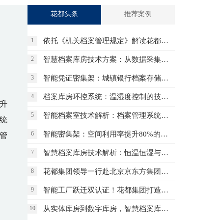
花都头条
推荐案例
！
依托《机关档案管理规定》解读花都智慧档案库房三大核心保障体系
1
智慧档案库房技术方案：从数据采集到异常处置的闭环设计
2
智能凭证密集架：城镇银行档案存储的合规与效率方案
3
档案库房环控系统：温湿度控制的技术标准与实施方案
4
升
智能档案室技术解析：档案管理系统如何打通全流程数据
5
系统
智能密集架：空间利用率提升80%的档案存储方案
6
管
智慧档案库房技术解析：恒温恒湿与智能安防如何守护档案安全
7
花都集团领导一行赴北京京东方集团总部参观交流合作
8
智能工厂跃迁双认证！花都集团打造钢制家具智造标杆
9
从实体库房到数字库房，智慧档案库房正在重新改写档案管理的未来
10