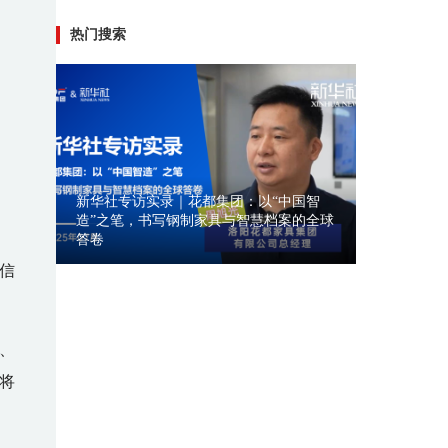
热门搜索
新华社专访实录｜花都集团：以“中国智
造”之笔，书写钢制家具与智慧档案的全球
答卷
灵智S5系
警信
、
将