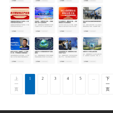
案等领域的战略合作，共谋数字产业高质
度先进级智能工厂（名单序号98）双重认
识、宣传物料及电商详情页等进行全面焕
公司新闻
2025-06-26
公司新闻
2025-02-24
公司新闻
2026-07-08
公司新闻
2026-06-29
量发展新路径。
证。
新升级。
花都集团参评国家知识产权局第二十六届
河南省唯一！智慧库房行业唯一！花都集
以行动致敬历史，凝聚奋进力量——花都
某单位领导莅临花都集团观摩智慧档案库
中国专利奖专利名单的公示
团第138届广交会获奖喜讯
集团组织公司全员观看阅兵
房展厅
花都集团 参评国家知识产权局第二十六届
近日，花都集团凭借“智慧档案库房”相关
2025年9月3日讯 今日上午9时整，花都集
近日，洛阳市某单位领导 50 余人莅临花
中国专利奖专利名单的公示
产品获评2025年广交会设计创新奖·银奖
团组织员工集中观看“中国人民抗日战争
都集团洛阳生产基地，实地观摩了智慧档
Silver Award，成为本届广交会设计评选中
暨世界反法西斯战争胜利80周年”阅兵直
案库房展厅。
河南省唯一获奖企业，智慧库房行业唯一
播，共同铭记抗战历史、感受强军成就。
入围企业。
员工们通过屏幕感受阅兵仪式的庄严氛
公司新闻
2025-12-08
公司新闻
2025-10-30
公司新闻
2025-09-03
公司新闻
2025-08-08
围，进一步激发爱国热情与工作责任感。
新华社专访实录｜花都集团：以“中国智
花都发布2024年度碳核查报告和产品碳足
实地参观屏幕产线丨花都集团深化与迪文
花都发布2024年度社会责任报告
造”之笔，书写钢制家具与智慧档案的全
迹报告
科技的产品合作
近日，花都集团发布了2024年社会责任报
球答卷
花都集团接受新华社采访报道，以“中国
近日，花都集团邀请第三方机构河南德能
近日，花都集团领导一行前往迪文科技湖
告，全面展现了企业在经济、环境、社会
智造”名片向世界展示中国档案管理与办
环保科技有限公司开展了2024年度企业温
南生产中心，专项考察多形态屏幕生产
等领域的责任实践与成果。
公场景的优选答卷!“破局突围、向新而
室气体排放核查和产品碳足迹核算工作。
线，并就智慧档案库房中的多项新产品开
行”花都用33年的坚持践行。
发工作和迪文科技的相关负责人展开技术
研讨和方案对接。
公司新闻
2025-07-08
公司新闻
2025-05-06
公司新闻
2025-04-08
公司新闻
2025-04-07
1
2
3
4
5
...
上
下
一
一
页
页