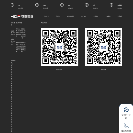
35+
34年
8000+
23年
70+国家
服务网点
技术积累
馆库建设
出口经验
出口全球
产品中心
密集架
智慧档案库房
客户案例
企业新闻
了解花都
全国服务
联系电
联系地址
关注我们
话
工厂总
外贸服务
部：洛阳
中心：洛
客服电
市伊滨区
阳西工区
话：400-
花都国际
中州中路
6668-369
园
数码大厦
A座
联系热
线：132-
营销服务
智能研发
3398-
中心：郑
中心：广
6051
州市商都
州市番禺
路建正东
区汉溪大
方中心B
道保利大
座
都汇
友情链接：
4g
DTU
室
内
设
微信公众号
微信客服
计
网
艺
术
漆
炉
料
拼
接
屏
全
屋
定
制
加
盟
上
海
办
公
装
修
智
慧
消
防
全
屋
定
制
加
盟
voc
在
线